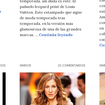
temporada, sin duda es este. El
co
pañuelo leopard print de Louis
MOZAH BINT NASSER . Her STYLE
o
est
Vuitton. Este estampado que sigue
Am
de moda temporada tras
co
temporada, en la versión más
en
glamourosa de una de las grandes
col
LV LEOPARD PR
marcas. …
Continúa leyendo
ca
Co
IOS
VARIOS
25 COMENTARIOS
VA