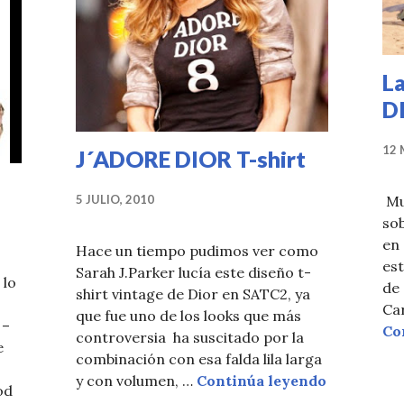
La
D
12 
J´ADORE DIOR T-shirt
Mu
5 JULIO, 2010
sob
en 
Hace un tiempo pudimos ver como
est
Sarah J.Parker lucía este diseño t-
 lo
de 
shirt vintage de Dior en SATC2, ya
Car
que fue uno de los looks que más
 –
Co
controversia ha suscitado por la
e
combinación con esa falda lila larga
J´ADORE D
y con volumen, …
Continúa leyendo
od