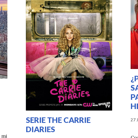
¿
S
P
H
SERIE THE CARRIE
27 
DIARIES
 mi
Co