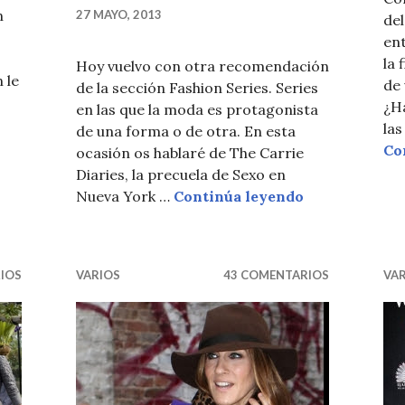
n
27 MAYO, 2013
del
ent
la
Hoy vuelvo con otra recomendación
 le
de
de la sección Fashion Series. Series
¿Ha
en las que la moda es protagonista
cer en Nueva York
las
de una forma o de otra. En esta
Co
ocasión os hablaré de The Carrie
Diaries, la precuela de Sexo en
SERIE THE C
Nueva York …
Continúa leyendo
IOS
VARIOS
43 COMENTARIOS
VA