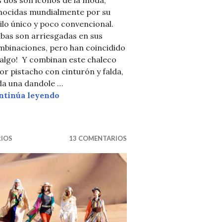
nocidas mundialmente por su
ilo único y poco convencional.
bas son arriesgadas en sus
mbinaciones, pero han coincidido
 algo! Y combinan este chaleco
or pistacho con cinturón y falda,
INT SCARF
da una dandole …
2 TRENDSETTERS AND 1 VEST
ntinúa leyendo
RIOS
13 COMENTARIOS