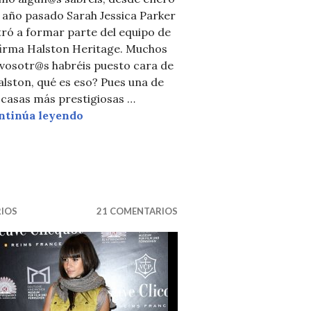
 año pasado Sarah Jessica Parker
ró a formar parte del equipo de
 firma Halston Heritage. Muchos
 vosotr@s habréis puesto cara de
lston, qué es eso? Pues una de
 casas más prestigiosas …
¿POR QUÉ DEJA SARAH-JESSICA PARK
ntinúa leyendo
ARRIE DIARIES
RIOS
21 COMENTARIOS