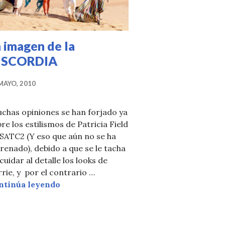
 imagen de la
ISCORDIA
MAYO, 2010
chas opiniones se han forjado ya
re los estilismos de Patricia Field
SATC2 (Y eso que aún no se ha
renado), debido a que se le tacha
cuidar al detalle los looks de
rie, y por el contrario …
La imagen de la DISCORDIA
ntinúa leyendo
IOR T-shirt