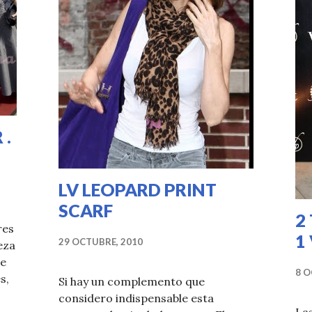
 .
LV LEOPARD PRINT
SCARF
2
res
1
29 OCTUBRE, 2010
eza
se
8 O
s,
Si hay un complemento que
considero indispensable esta
Las