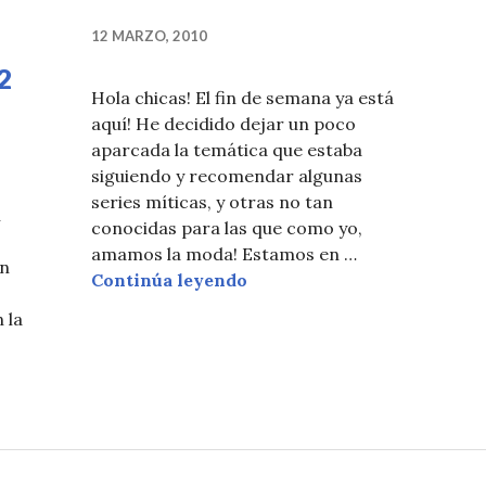
12 MARZO, 2010
2
Hola chicas! El fin de semana ya está
aquí! He decidido dejar un poco
aparcada la temática que estaba
siguiendo y recomendar algunas
series míticas, y otras no tan
n
conocidas para las que como yo,
amamos la moda! Estamos en …
en
FASHION SERIES
Continúa leyendo
 la
EL SATC2