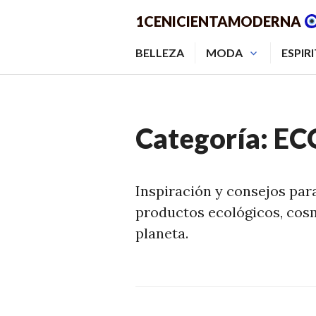
Saltar
1CENICIENTAMODERNA
al
contenido.
BELLEZA
MODA
ESPIR
Categoría:
ECO
Inspiración y consejos para
productos ecológicos, cosmé
planeta.