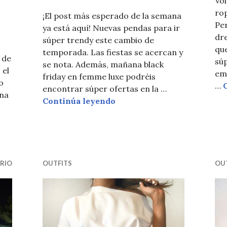
Vo
ro
¡El post más esperado de la semana
Per
ya está aquí! Nuevas pendas para ir
dre
súper trendy este cambio de
que
temporada. Las fiestas se acercan y
 de
sú
se nota. Además, mañana black
 el
emp
friday en femme luxe podréis
o
…
encontrar súper ofertas en la …
na
BLACK FRIDAY EN FEMME
Continúa leyendo
EL RETORNO DE FEMMELUXE, compras diferentes online
RIO
OUTFITS
OU