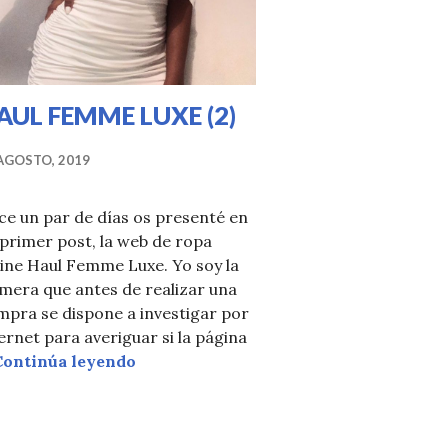
AUL FEMME LUXE (2)
AGOSTO, 2019
e un par de días os presenté en
primer post, la web de ropa
ine Haul Femme Luxe. Yo soy la
mera que antes de realizar una
mpra se dispone a investigar por
ernet para averiguar si la página
HAUL FEMME LUXE (2)
Continúa leyendo
 LUXE (3)