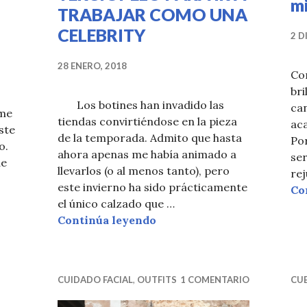
m
TRABAJAR COMO UNA
CELEBRITY
2 D
28 ENERO, 2018
Con
bri
Los botines han invadido las
ca
 me
tiendas convirtiéndose en la pieza
aca
este
de la temporada. Admito que hasta
Por
o.
ahora apenas me había animado a
ser
de
llevarlos (o al menos tanto), pero
rej
EDIAS REJILLA BRILLANTES
este invierno ha sido prácticamente
Co
el único calzado que …
CÓMO COMBINAR BOTINES
Continúa leyendo
CUIDADO FACIAL
,
OUTFITS
1 COMENTARIO
CU