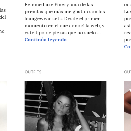
Femme Luxe Finery, una de las
oc
das
prendas que más me gustan son los
Lux
del
loungewear sets. Desde el primer
pre
momento en el que conocí la web, vi
as
he
este tipo de piezas que no suelo …
rea
ERNO
LOUNGEWEAR FEMMELU
Continúa leyendo
pre
Co
OUTFITS
OU