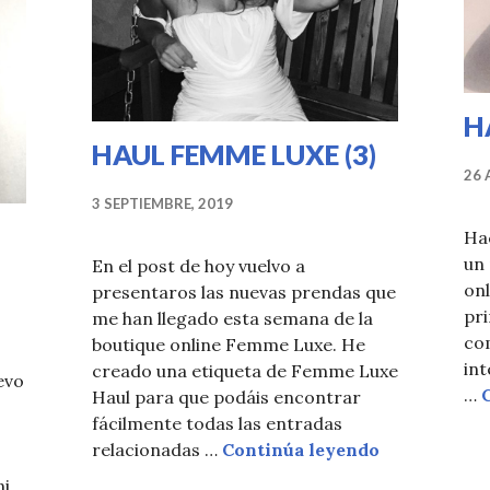
H
HAUL FEMME LUXE (3)
26 
3 SEPTIEMBRE, 2019
Hac
un 
En el post de hoy vuelvo a
onl
presentaros las nuevas prendas que
pri
me han llegado esta semana de la
co
boutique online Femme Luxe. He
int
creado una etiqueta de Femme Luxe
evo
…
Haul para que podáis encontrar
fácilmente todas las entradas
HAUL FEMME
relacionadas …
Continúa leyendo
ni