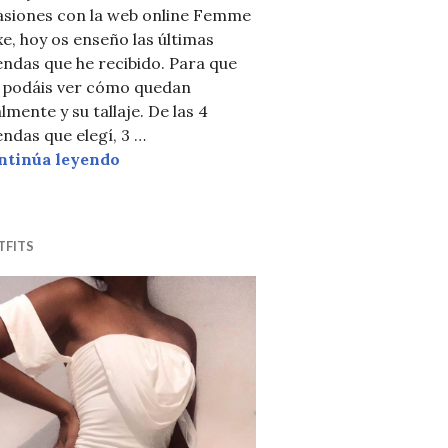
asiones con la web online Femme
e, hoy os enseño las últimas
ndas que he recibido. Para que
í podáis ver cómo quedan
lmente y su tallaje. De las 4
XE
ndas que elegí, 3 …
Compras online en femmeluxe UK
ntinúa leyendo
TFITS