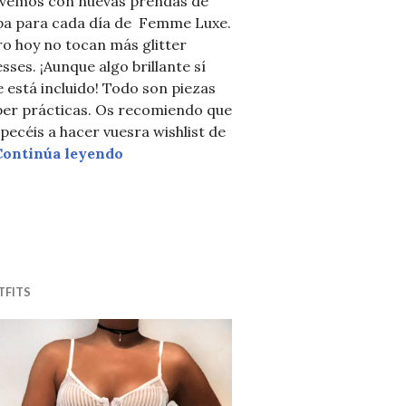
lvemos con nuevas prendas de
pa para cada día de Femme Luxe.
o hoy no tocan más glitter
sses. ¡Aunque algo brillante sí
 está incluido! Todo son piezas
per prácticas. Os recomiendo que
ecéis a hacer vuesra wishlist de
ROPA PARA CADA DÍA
Continúa leyendo
 LUXE
 para ser única
TFITS