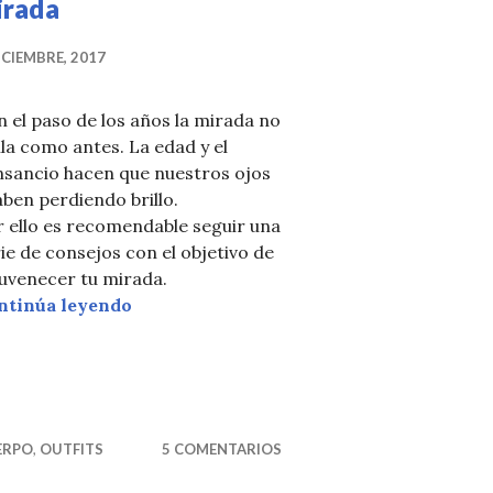
irada
ICIEMBRE, 2017
 el paso de los años la mirada no
lla como antes. La edad y el
nsancio hacen que nuestros ojos
ben perdiendo brillo.
 ello es recomendable seguir una
ie de consejos con el objetivo de
uvenecer tu mirada.
Cómo rejuvenecer tu mirada
ntinúa leyendo
 DE TERCIOPELO PARA IR A TRABAJAR COMO UNA 
ERPO
,
OUTFITS
5 COMENTARIOS