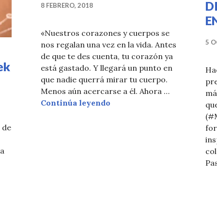
D
8 FEBRERO, 2018
E
«Nuestros corazones y cuerpos se
5 O
nos regalan una vez en la vida. Antes
de que te des cuenta, tu corazón ya
ek
está gastado. Y llegará un punto en
Hac
que nadie querrá mirar tu cuerpo.
pre
Menos aún acercarse a él. Ahora …
más
PRETTY RUMOUR SAN VA
Continúa leyendo
que
(#
 de
fo
ins
ta
col
Pas
CH en New York Fashion Week