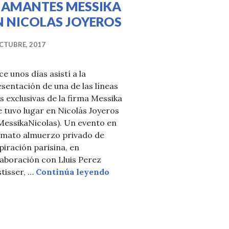
IAMANTES MESSIKA
N NICOLAS JOYEROS
CTUBRE, 2017
e unos días asistí a la
sentación de una de las líneas
 exclusivas de la firma Messika
LENTIN
 tuvo lugar en Nicolás Joyeros
MessikaNicolas). Un evento en
rmato almuerzo privado de
piración parisina, en
aboración con Lluis Perez
EXCLUSIVOS DIAMANTES M
tisser, …
Continúa leyendo