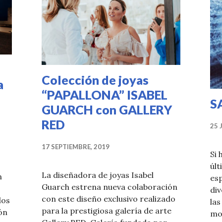
Colección de joyas
a
“PAPALLONA” ISABEL
S
GUARCH con GALLERY
RED
25 
17 SEPTIEMBRE, 2019
Si 
úl
La diseñadora de joyas Isabel
n
es
Guarch estrena nueva colaboración
div
con este diseño exclusivo realizado
dos
las
para la prestigiosa galería de arte
ón
mod