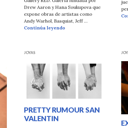
Gallery RED. Galería fundada por
jue
Drew Aaron y Hana Soukupova que
Vuitton deslumbra en Mallorca con su colección «Virtu
per
expone obras de artistas como
Co
Andy Warhol, Basquiat, Jeff …
Colección de joyas “PAP
Continúa leyendo
JOYAS
JOY
PRETTY RUMOUR SAN
VALENTIN
E