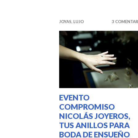
JOYAS
,
LUJO
3 COMENTAR
EVENTO
COMPROMISO
NICOLÁS JOYEROS,
TUS ANILLOS PARA
BODA DE ENSUEÑO