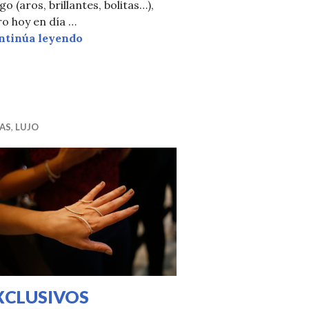
go (aros, brillantes, bolitas…),
osity»
o hoy en día …
SAN SARU SHOP
ntinúa leyendo
ALLONA” ISABEL GUARCH con GALLERY RED
AS
,
LUJO
XCLUSIVOS