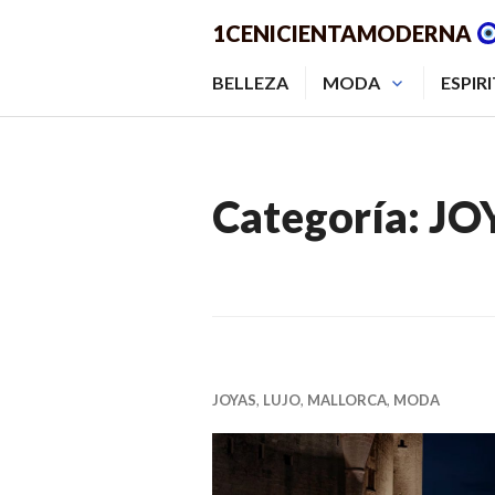
Saltar
1CENICIENTAMODERNA
al
contenido.
BELLEZA
MODA
ESPIR
Categoría:
JO
JOYAS
,
LUJO
,
MALLORCA
,
MODA