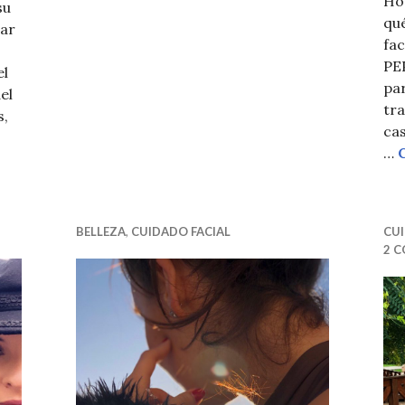
Hoy
su
qué
gar
fac
PE
el
par
el
tra
s,
ca
ATLANTIA ALOE: DIRECTO DE CANARIAS Y ECO
…
BELLEZA
,
CUIDADO FACIAL
CUI
2 