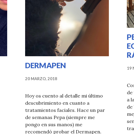
P
E
R
DERMAPEN
19 
20 MARZO, 2018
Co
de 
Hoy os cuento al detalle mi último
a l
descubrimiento en cuanto a
de 
tratamientos faciales. Hace un par
mej
de semanas Pepa (siempre me
se
pongo en sus manos) me
tra
recomendó probar el Dermapen.