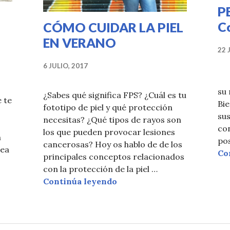
P
C
CÓMO CUIDAR LA PIEL
EN VERANO
22 
6 JULIO, 2017
Es
su 
¿Sabes qué significa FPS? ¿Cuál es tu
 te
Bie
fototipo de piel y qué protección
sus
necesitas? ¿Qué tipos de rayos son
con
los que pueden provocar lesiones
n
pos
cancerosas? Hoy os hablo de de los
sea
Co
principales conceptos relacionados
con la protección de la piel …
CÓMO CUIDAR LA PIEL E
Continúa leyendo
ATAMIENTO VITAMINA C + ÁCIDO HIALURÓNICO