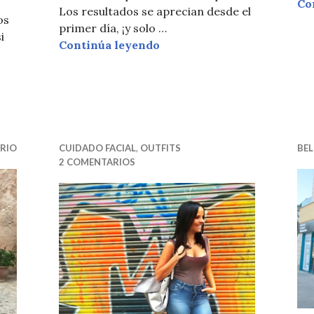
Co
Los resultados se aprecian desde el
os
primer día, ¡y solo …
i
DERMAPEN
Continúa leyendo
PROTECCIÓNDE LABIOS EN INVIERNO
RIO
CUIDADO FACIAL
,
OUTFITS
BEL
2 COMENTARIOS