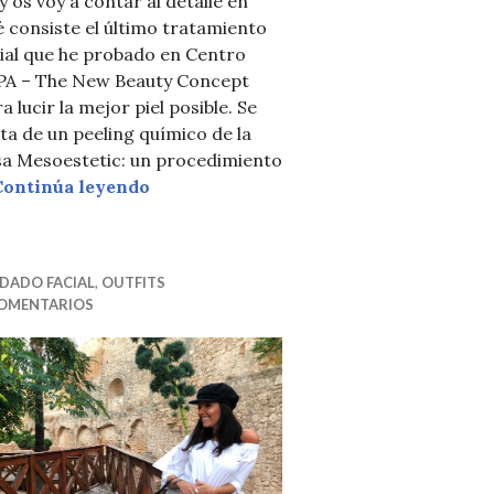
 os voy a contar al detalle en
 consiste el último tratamiento
ial que he probado en Centro
PA – The New Beauty Concept
a lucir la mejor piel posible. Se
ta de un peeling químico de la
sa Mesoestetic: un procedimiento
PEELING MESOESTETIC
Continúa leyendo
DADO FACIAL
,
OUTFITS
COMENTARIOS