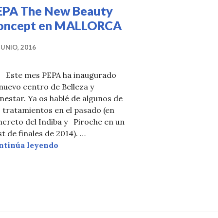
EPA The New Beauty
oncept en MALLORCA
JUNIO, 2016
te mes PEPA ha inaugurado
nuevo centro de Belleza y
nestar. Ya os hablé de algunos de
 tratamientos en el pasado (en
creto del Indiba y Piroche en un
t de finales de 2014). …
PEPA The New Beauty Concept en MAL
ntinúa leyendo
N VERANO