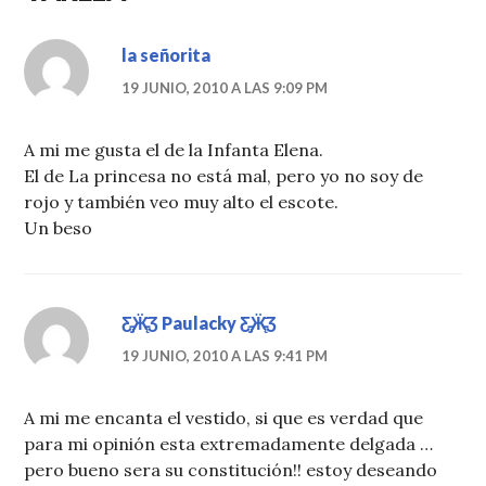
la señorita
19 JUNIO, 2010 A LAS 9:09 PM
A mi me gusta el de la Infanta Elena.
El de La princesa no está mal, pero yo no soy de
rojo y también veo muy alto el escote.
Un beso
Ƹ̵̡Ӝ̵̨̄Ʒ Paulacky Ƹ̵̡Ӝ̵̨̄Ʒ
19 JUNIO, 2010 A LAS 9:41 PM
A mi me encanta el vestido, si que es verdad que
para mi opinión esta extremadamente delgada …
pero bueno sera su constitución!! estoy deseando