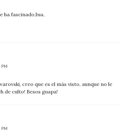
me ha fascinado,bss,
6 PM
warovski, creo que es el más visto, aunque no le
ch de culto! Besos guapa!
5 PM