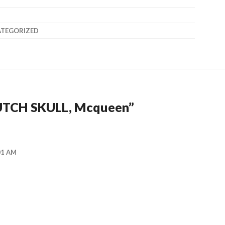
TEGORIZED
TCH SKULL, Mcqueen
”
01 AM