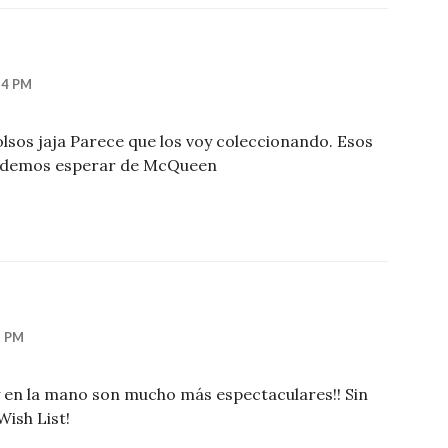
34 PM
olsos jaja Parece que los voy coleccionando. Esos
 podemos esperar de McQueen
1 PM
y en la mano son mucho más espectaculares!! Sin
Wish List!