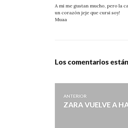
A mi me gustan mucho, pero la cal
un corazón jeje que cursi soy!
Muaa
Los comentarios están
Navegación
ANTERIOR
ZARA VUELVE A HA
Entrada
de
anterior:
entradas