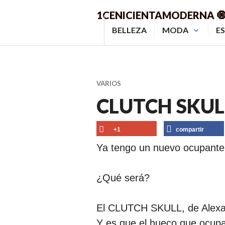
Saltar
1CENICIENTAMODERNA 
al
BELLEZA
MODA
ES
contenido.
VARIOS
CLUTCH SKUL
+1
compartir
Ya tengo un nuevo ocupant
¿Qué será?
El CLUTCH SKULL, de Alex
Y es que el hueco que ocupa