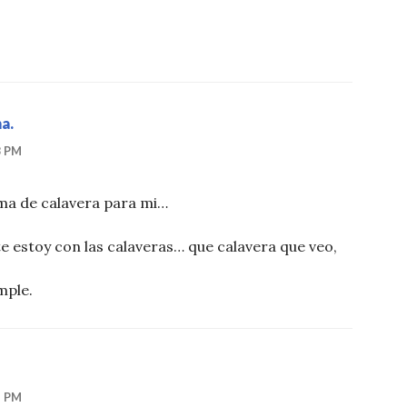
a.
8 PM
orma de calavera para mi…
e estoy con las calaveras… que calavera que veo,
mple.
5 PM