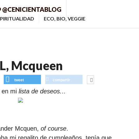
 @CENICIENTABLOG
PIRITUALIDAD
ECO, BIO, VEGGIE
L, Mcqueen
tweet
compartir
e en mi
lista de deseos.
..
ander Mcquen,
of course
.
ba mi regalito de cumpleaños, tenía que