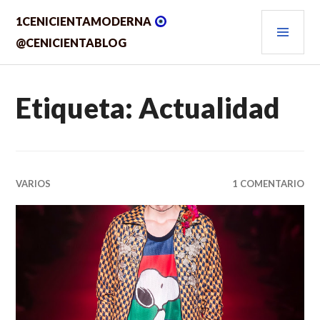
Saltar
MEN
1CENICIENTAMODERNA
al
contenido.
PRIN
@CENICIENTABLOG
Etiqueta:
Actualidad
VARIOS
1 COMENTARIO