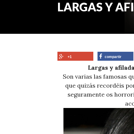
LARGAS Y AF
+1
compartir
Largas y afilad
Son varias las famosas q
que quizás recordéis por
seguramente os horrori
aco