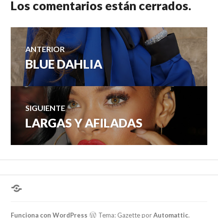
Los comentarios están cerrados.
Navegación
ANTERIOR
BLUE DAHLIA
Entrada
de
anterior:
entradas
SIGUIENTE
LARGAS Y AFILADAS
Entrada
siguiente:
¿Hablas
conmigo?
Funciona con WordPress
Tema: Gazette por
Automattic
.