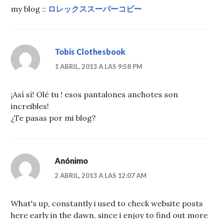
my blog ::
ロレックススーパーコピー
Tobis Clothesbook
1 ABRIL, 2013 A LAS 9:58 PM
¡Así sí! Olé tu ! esos pantalones anchotes son
increibles!
¿Te pasas por mi blog?
Anónimo
2 ABRIL, 2013 A LAS 12:07 AM
What's up, constantly i used to check website posts
here early in the dawn, since i enjoy to find out more