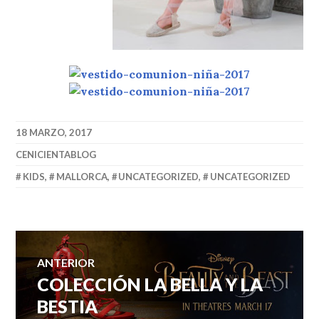
18 MARZO, 2017
CENICIENTABLOG
KIDS
,
MALLORCA
,
UNCATEGORIZED
,
UNCATEGORIZED
Navegación
ANTERIOR
COLECCIÓN LA BELLA Y LA
Entrada
de
anterior:
BESTIA