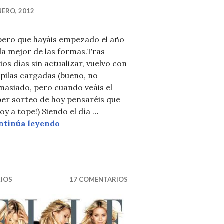
NERO, 2012
pero que hayáis empezado el año
la mejor de las formas.Tras
ios días sin actualizar, vuelvo con
 pilas cargadas (bueno, no
masiado, pero cuando veáis el
per sorteo de hoy pensaréis que
oy a tope!) Siendo el día …
SPECIAL GIVEAWAY, God save the foll
ntinúa leyendo
ERCEDES-BENZ FASHION WEEK MADRID
RIOS
17 COMENTARIOS