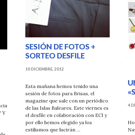
SESIÓN DE FOTOS +
SORTEO DESFILE
10 DICIEMBRE, 2012
U
Esta mañana hemos tenido una
«
sesión de fotos para Brisas, el
magazine que sale con un periódico
ncia
4 D
de las Islas Baleares. Este viernes es
? Y
el desfile en colaboración con ECI y
Hoy
por ello hemos elegido ya los
Nav
estilismos que lucirán …
 de