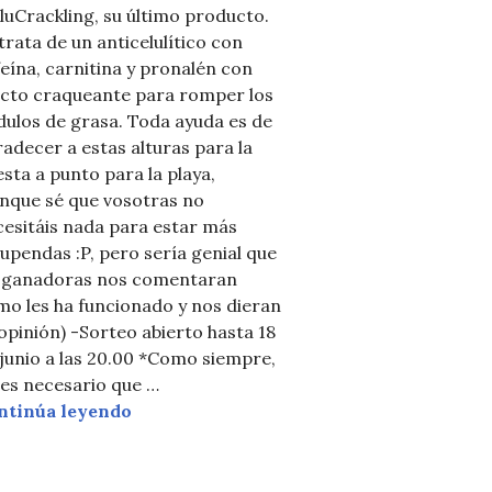
luCrackling, su último producto.
trata de un anticelulítico con
eína, carnitina y pronalén con
ecto craqueante para romper los
ulos de grasa. Toda ayuda es de
adecer a estas alturas para la
sta a punto para la playa,
unque sé que vosotras no
RTE INGLÉS: 1500 SEGUIDORES. Especial para MALL
esitáis nada para estar más
upendas :P, pero sería genial que
s ganadoras nos comentaran
o les ha funcionado y nos dieran
opinión) -Sorteo abierto hasta 18
junio a las 20.00 *Como siempre,
 es necesario que …
SORTEO Éternelle Pharma
ntinúa leyendo