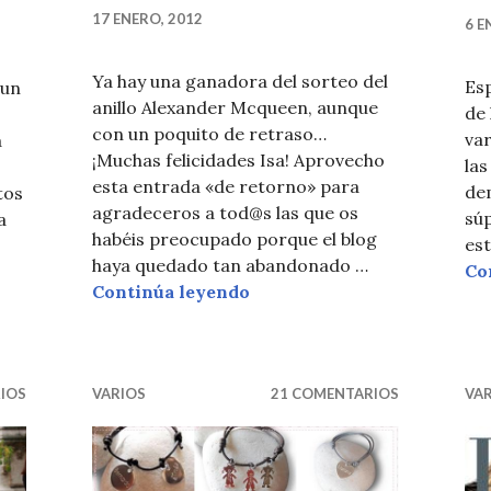
17 ENERO, 2012
6 E
Ya hay una ganadora del sorteo del
Es
 un
anillo Alexander Mcqueen, aunque
de 
con un poquito de retraso…
var
a
¡Muchas felicidades Isa! Aprovecho
las
esta entrada «de retorno» para
de
tos
agradeceros a tod@s las que os
sú
a
habéis preocupado porque el blog
est
haya quedado tan abandonado …
Co
GANADORA Mcqueen / M
Continúa leyendo
ATOS MENBUR
IOS
VARIOS
21 COMENTARIOS
VA