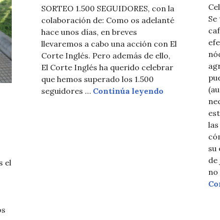
Cel
SORTEO 1.500 SEGUIDORES, con la
Se 
colaboración de: Como os adelanté
caf
hace unos días, en breves
ef
llevaremos a cabo una acción con El
nód
Corte Inglés. Pero además de ello,
agr
El Corte Inglés ha querido celebrar
pue
que hemos superado los 1.500
(a
SORTEO EL CO
seguidores …
Continúa leyendo
nec
est
la
cóm
su 
de 
 el
no
Co
os