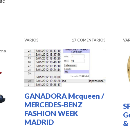
que
ATOS OXFORD
VARIOS
17 COMENTARIOS
VA
GANADORA Mcqueen /
MERCEDES-BENZ
S
FASHION WEEK
G
MADRID
&