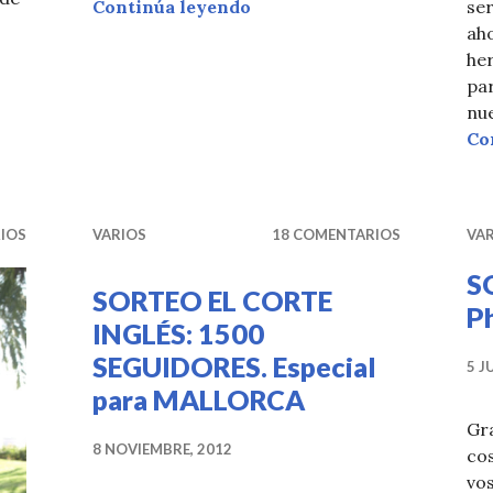
SESIÓN DE FOTOS + SORT
se
Continúa leyendo
ah
LAIN cerrado
her
par
nu
Co
IOS
VARIOS
18 COMENTARIOS
VA
S
SORTEO EL CORTE
P
INGLÉS: 1500
SEGUIDORES. Especial
5 J
para MALLORCA
Gr
8 NOVIEMBRE, 2012
co
vos