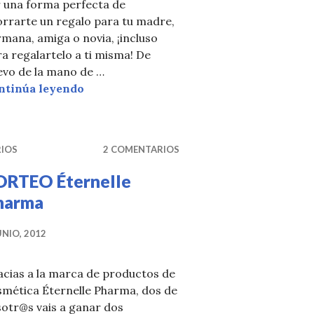
EO DESFILE
r una forma perfecta de
orrarte un regalo para tu madre,
mana, amiga o novia, ¡incluso
a regalartelo a ti misma! De
evo de la mano de …
UN SORTEO MUY «SWEET»
ntinúa leyendo
RIOS
2 COMENTARIOS
ORTEO Éternelle
harma
UNIO, 2012
acias a la marca de productos de
smética Éternelle Pharma, dos de
otr@s vais a ganar dos