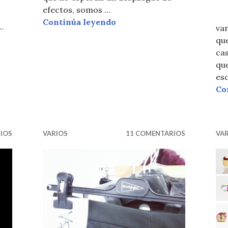
efectos, somos …
Co
MI PRIMER VIDEO (CON S
Continúa leyendo
…
var
GULARU
que
cas
que
esc
Co
IOS
VARIOS
11 COMENTARIOS
VA