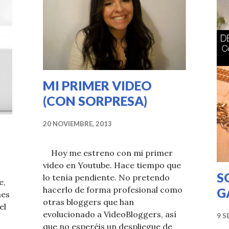
MI PRIMER VIDEO
(CON SORPRESA)
20 NOVIEMBRE, 2013
Hoy me estreno con mi primer
video en Youtube. Hace tiempo que
S
lo tenía pendiente. No pretendo
e,
hacerlo de forma profesional como
G
nes
otras bloggers que han
el
evolucionado a VideoBloggers, así
9 S
que no esperéis un despliegue de