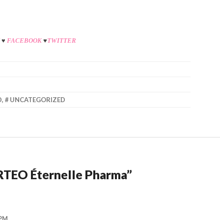
♥
FACEBOOK
♥
TWITTER
D
,
UNCATEGORIZED
TEO Éternelle Pharma
”
 PM