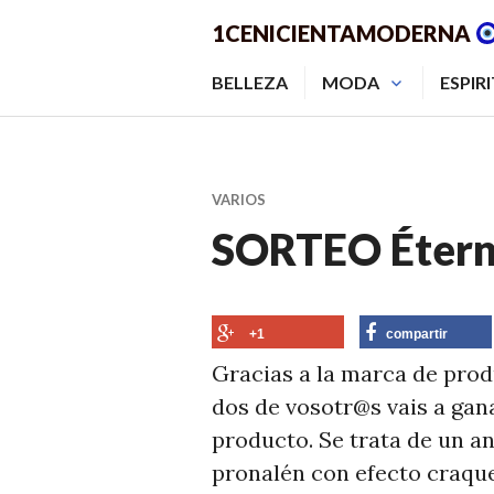
Saltar
1CENICIENTAMODERNA
al
contenido.
BELLEZA
MODA
ESPIR
VARIOS
SORTEO Étern
+1
compartir
Gracias a la marca de pro
dos de vosotr@s vais a gan
producto. Se trata de un ant
pronalén con efecto craque