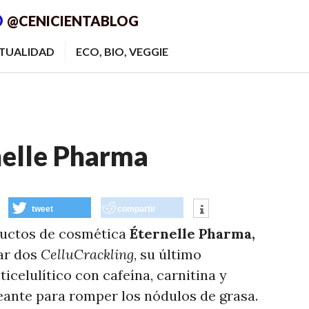
@CENICIENTABLOG
ITUALIDAD
ECO, BIO, VEGGIE
elle Pharma
tweet
compartir
ductos de cosmética
Éternelle Pharma,
ar dos
CelluCrackling
, su último
icelulítico con cafeína, carnitina y
ante para romper los nódulos de grasa.