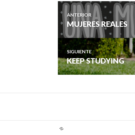
Navegación
ANTERIOR
MUJERES REALES
Entrada
de
anterior:
entradas
SIGUIENTE
KEEP STUDYING
Entrada
siguiente:
¿Hablas
conmigo?