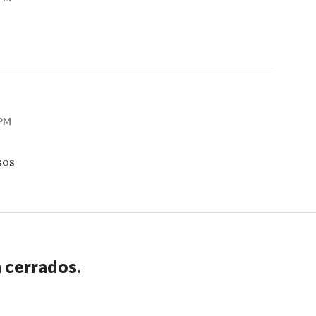
 PM
sos
 cerrados.