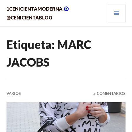
Saltar
MEN
1CENICIENTAMODERNA
al
contenido.
PRIN
@CENICIENTABLOG
Etiqueta:
MARC
JACOBS
VARIOS
5 COMENTARIOS