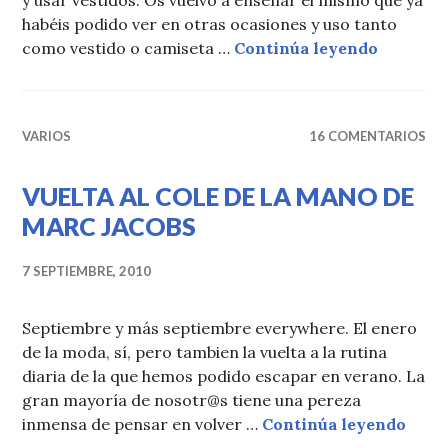
y usar vestidos. Os vuelvo a enseñar el mismo que ya
habéis podido ver en otras ocasiones y uso tanto
MILANO I
como vestido o camiseta …
Continúa leyendo
VARIOS
16 COMENTARIOS
VUELTA AL COLE DE LA MANO DE
MARC JACOBS
7 SEPTIEMBRE, 2010
Septiembre y más septiembre everywhere. El enero
de la moda, sí, pero tambien la vuelta a la rutina
diaria de la que hemos podido escapar en verano. La
gran mayoría de nosotr@s tiene una pereza
VUEL
inmensa de pensar en volver …
Continúa leyendo