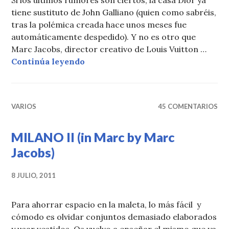
Si los últimos rumores son ciertos, la casa Dior ya
tiene sustituto de John Galliano (quien como sabréis,
tras la polémica creada hace unos meses fue
automáticamente despedido). Y no es otro que
Marc Jacobs, director creativo de Louis Vuitton …
MARC JACOBS en DIOR ???
Continúa leyendo
VARIOS
45 COMENTARIOS
MILANO II (in Marc by Marc
Jacobs)
8 JULIO, 2011
Para ahorrar espacio en la maleta, lo más fácil y
cómodo es olvidar conjuntos demasiado elaborados