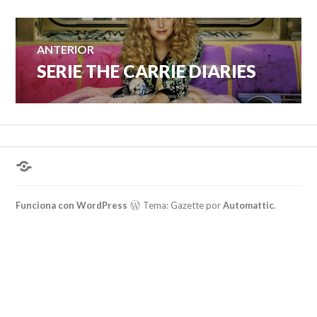
Navegación
ANTERIOR
SERIE THE CARRIE DIARIES
Entrada
de
anterior:
entradas
¿Hablas
conmigo?
Funciona con WordPress
Tema: Gazette por
Automattic
.