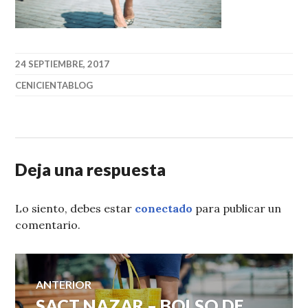
24 SEPTIEMBRE, 2017
CENICIENTABLOG
Deja una respuesta
Lo siento, debes estar
conectado
para publicar un
comentario.
Navegación
ANTERIOR
SACT NAZAR – BOLSO DE
Entrada