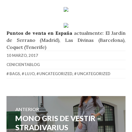
Puntos de venta en España
actualmente: El Jardín
de Serrano (Madrid), Las Divinas (Barcelona),
Coquet (Tenerife)
10 MARZO, 2017
CENICIENTABLOG
BAGS
,
LUJO
,
UNCATEGORIZED
,
UNCATEGORIZED
Navegación
ANTERIOR
MONO GRIS DE VESTIR –
Entrada
de
anterior:
STRADIVARIUS