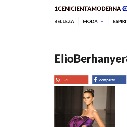
Saltar
1CENICIENTAMODERNA
al
contenido.
BELLEZA
MODA
ESPIR
ElioBerhanyer
+1
compartir