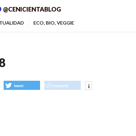
@CENICIENTABLOG
ITUALIDAD
ECO, BIO, VEGGIE
8
tweet
compartir