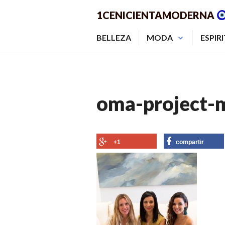
Saltar
1CENICIENTAMODERNA
al
contenido.
BELLEZA
MODA
ESPIR
oma-project-m
+1
compartir