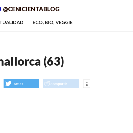
@CENICIENTABLOG
ITUALIDAD
ECO, BIO, VEGGIE
allorca (63)
tweet
compartir