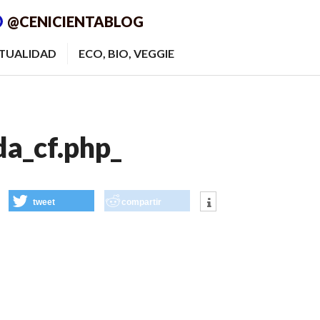
@CENICIENTABLOG
ITUALIDAD
ECO, BIO, VEGGIE
a_cf.php_
tweet
compartir