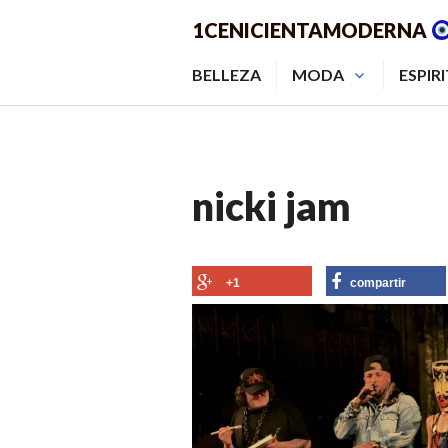
Saltar
1CENICIENTAMODERNA
al
contenido.
BELLEZA
MODA
ESPIR
nicki jam
+1
compartir