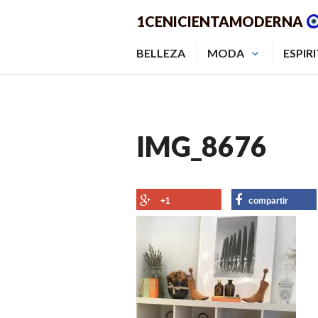
Saltar
1CENICIENTAMODERNA
al
contenido.
BELLEZA
MODA
ESPIR
IMG_8676
+1
compartir