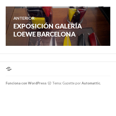
Navegación
ANTERIOR
EXPOSICIÓN GALERÍA
Entrada
de
anterior:
LOEWE BARCELONA
entradas
¿Hablas
conmigo?
Funciona con WordPress
Tema: Gazette por
Automattic
.