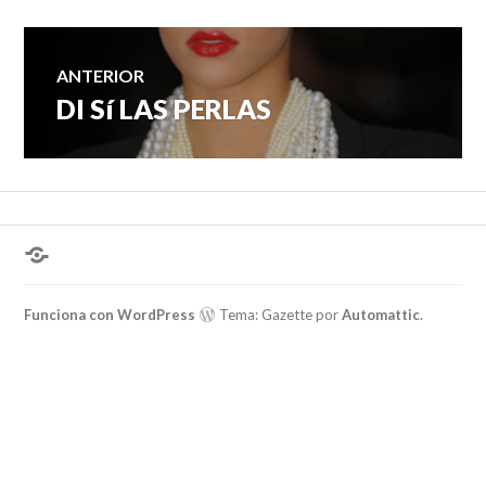
Navegación
ANTERIOR
DI Sí LAS PERLAS
Entrada
de
anterior:
entradas
¿Hablas
conmigo?
Funciona con WordPress
Tema: Gazette por
Automattic
.