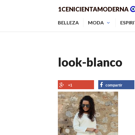
Saltar
1CENICIENTAMODERNA
al
contenido.
BELLEZA
MODA
ESPIR
look-blanco
+1
compartir