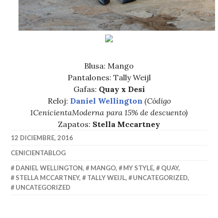
Blusa: Mango
Pantalones: Tally Weijl
Gafas:
Quay x Desi
Reloj:
Daniel Wellington
(Código
1CenicientaModerna para 15% de descuento)
Zapatos:
Stella Mccartney
12 DICIEMBRE, 2016
CENICIENTABLOG
DANIEL WELLINGTON
,
MANGO
,
MY STYLE
,
QUAY
,
STELLA MCCARTNEY
,
TALLY WEIJL
,
UNCATEGORIZED
,
UNCATEGORIZED