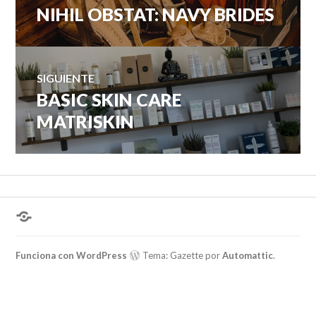
NIHIL OBSTAT: NAVY BRIDES
Entrada
de
anterior:
entradas
SIGUIENTE
BASIC SKIN CARE
Entrada
siguiente:
MATRISKIN
¿Hablas
conmigo?
Funciona con WordPress
Tema: Gazette por
Automattic
.