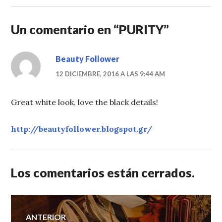
Un comentario en “
PURITY
”
Beauty Follower
12 DICIEMBRE, 2016 A LAS 9:44 AM
Great white look, love the black details!
http://beautyfollower.blogspot.gr/
Los comentarios están cerrados.
Navegación
ANTERIOR