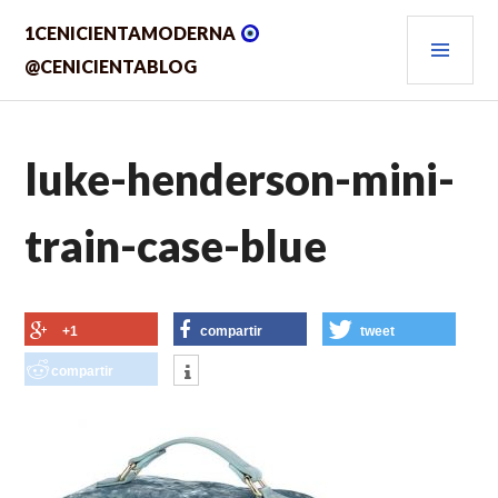
Saltar
MEN
1CENICIENTAMODERNA
al
contenido.
PRIN
@CENICIENTABLOG
luke-henderson-mini-
train-case-blue
+1
compartir
tweet
compartir