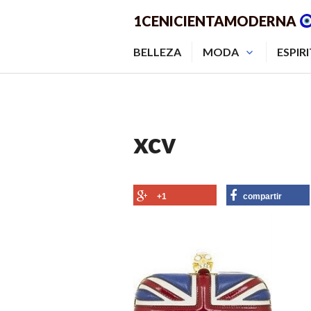
Saltar
1CENICIENTAMODERNA
al
contenido.
BELLEZA
MODA
ESPIR
xcv
+1
compartir