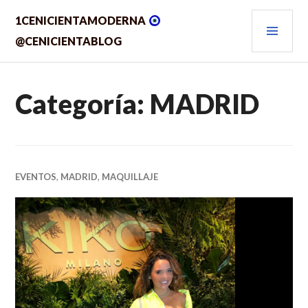
Saltar
MEN
1CENICIENTAMODERNA
al
contenido.
PRIN
@CENICIENTABLOG
Categoría:
MADRID
EVENTOS
,
MADRID
,
MAQUILLAJE