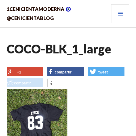
Saltar
MEN
1CENICIENTAMODERNA
al
contenido.
PRIN
@CENICIENTABLOG
COCO-BLK_1_large
+1
compartir
tweet
compartir