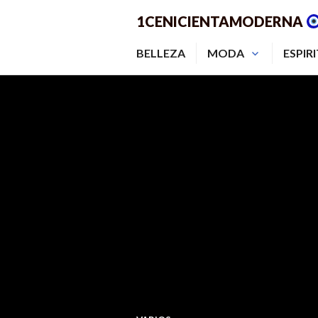
Saltar
1CENICIENTAMODERNA
al
contenido.
BELLEZA
MODA
ESPIR