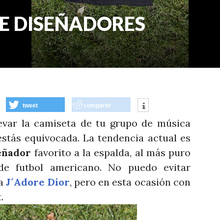
E DISEÑADORES
tweet
compartir
r la camiseta de tu grupo de música
estás equivocada. La tendencia actual es
eñador
favorito a la espalda, al más puro
 de futbol americano. No puedo evitar
ta
J´Adore Dior
, pero en esta ocasión con
.