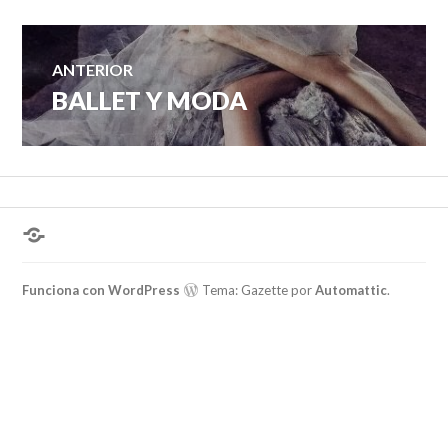
Navegación
ANTERIOR
BALLET Y MODA
Entrada
de
anterior:
entradas
¿Hablas
conmigo?
Funciona con WordPress
Tema: Gazette por
Automattic
.