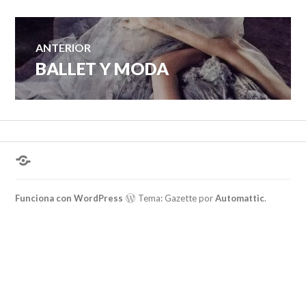
Navegación
ANTERIOR
BALLET Y MODA
Entrada
de
anterior:
entradas
¿Hablas
conmigo?
Funciona con WordPress
Tema: Gazette por
Automattic
.