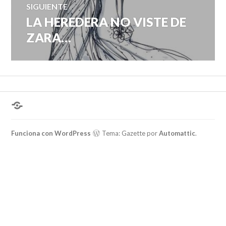
SIGUIENTE
LA HEREDERA NO VISTE DE
Entrada
siguiente:
ZARA…
¿Hablas
conmigo?
Funciona con WordPress
Tema: Gazette por
Automattic
.