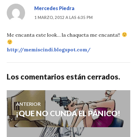
Mercedes Piedra
1 MARZO, 2012 A LAS 6:35 PM
Me encanta este look… la chaqueta me encanta!!
http://memiscindi.blogspot.com/
Los comentarios están cerrados.
Navegación
ANTERIOR
¡QUE NO CUNDA EL PÁNICO!
Entrada
de
anterior:
entradas