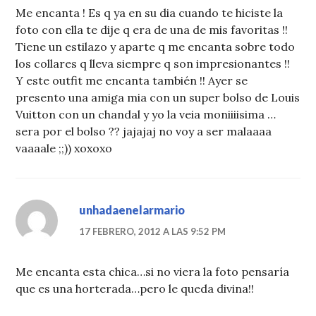
Me encanta ! Es q ya en su dia cuando te hiciste la
foto con ella te dije q era de una de mis favoritas !!
Tiene un estilazo y aparte q me encanta sobre todo
los collares q lleva siempre q son impresionantes !!
Y este outfit me encanta también !! Ayer se
presento una amiga mia con un super bolso de Louis
Vuitton con un chandal y yo la veia moniiiisima …
sera por el bolso ?? jajajaj no voy a ser malaaaa
vaaaale ;;)) xoxoxo
unhadaenelarmario
17 FEBRERO, 2012 A LAS 9:52 PM
Me encanta esta chica…si no viera la foto pensaría
que es una horterada…pero le queda divina!!