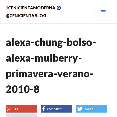
Saltar
MEN
1CENICIENTAMODERNA
al
contenido.
PRIN
@CENICIENTABLOG
alexa-chung-bolso-
alexa-mulberry-
primavera-verano-
2010-8
+1
compartir
tweet