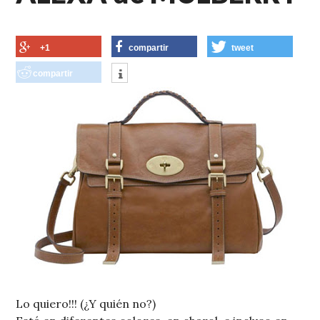
+1
compartir
tweet
compartir
Lo quiero!!! (¿Y quién no?)