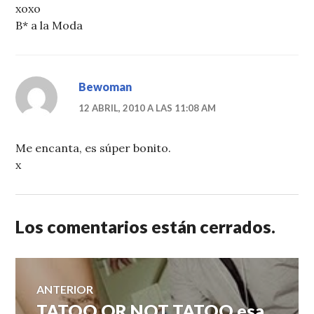
xoxo
B* a la Moda
Bewoman
12 ABRIL, 2010 A LAS 11:08 AM
Me encanta, es súper bonito.
x
Los comentarios están cerrados.
Navegación
ANTERIOR
TATOO OR NOT TATOO,esa
Entrada