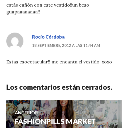
estás cañón con este vestido!!un beso
guapaaaaaaaa!!
Rocío Córdoba
18 SEPTIEMBRE, 2012 A LAS 11:44 AM
Estas esoectacular!! me encanta el vestido. xoxo
Los comentarios están cerrados.
Navegación
ANTERIOR
FASHIONPILLS MARKET
Entrada
de
anterior: