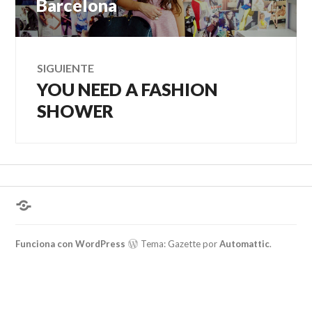
Barcelona
entradas
SIGUIENTE
YOU NEED A FASHION
Entrada
siguiente:
SHOWER
¿Hablas
conmigo?
Funciona con WordPress
Tema: Gazette por
Automattic
.