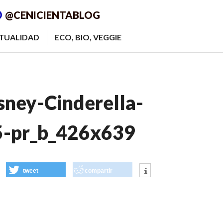
@CENICIENTABLOG
ITUALIDAD
ECO, BIO, VEGGIE
ney-Cinderella-
-pr_b_426x639
tweet
compartir