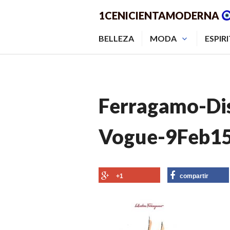
Saltar
1CENICIENTAMODERNA
al
contenido.
BELLEZA
MODA
ESPIR
Ferragamo-Dis
Vogue-9Feb15
+1
compartir