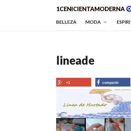
Saltar
1CENICIENTAMODERNA
al
contenido.
BELLEZA
MODA
ESPIR
lineade
+1
compartir