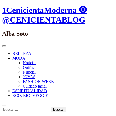
Saltar
1CenicientaModerna 🧿
al
contenido.
@CENICIENTABLOG
Alba Soto
Menú
Principal
BELLEZA
MODA
Noticias
Outfits
Nupcial
JOYAS
FASHION WEEK
Cuidado facial
ESPIRITUALIDAD
ECO, BIO, VEGGIE
Buscar
Buscar: