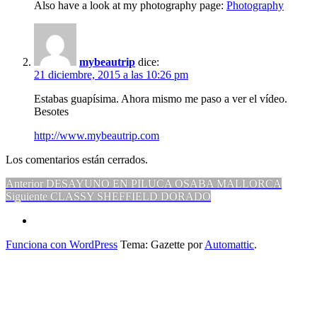
Also have a look at my photography page:
Photography
mybeautrip
dice:
21 diciembre, 2015 a las 10:26 pm
Estabas guapísima. Ahora mismo me paso a ver el vídeo.
Besotes
http://www.mybeautrip.com
Los comentarios están cerrados.
Navegación
Entrada
Anterior
DESAYUNO EN PILUCA OSABA MALLORCA
anterior:
Entrada
Siguiente
CLASSY SHEFFIELD DORADO
de
siguiente:
¿Hablas
entradas
conmigo?
Funciona con WordPress
Tema: Gazette por
Automattic
.