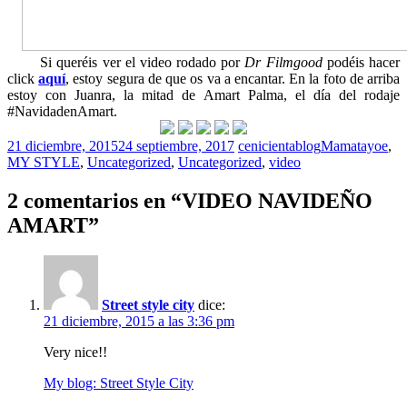
Si queréis ver el video rodado por
Dr Filmgood
podéis hacer
click
aquí
, estoy segura de que os va a encantar. En la foto de arriba
estoy con Juanra, la mitad de Amart Palma, el día del rodaje
#NavidadenAmart.
21 diciembre, 2015
24 septiembre, 2017
cenicientablog
Mamatayoe
,
MY STYLE
,
Uncategorized
,
Uncategorized
,
video
2 comentarios en “
VIDEO NAVIDEÑO
AMART
”
Street style city
dice:
21 diciembre, 2015 a las 3:36 pm
Very nice!!
My blog: Street Style City