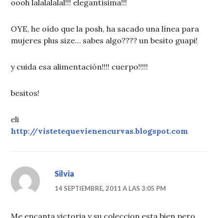
oooh lalalalalal!!! elegantísima!!!
OYE, he oído que la posh, ha sacado una línea para
mujeres plus size… sabes algo???? un besito guapi!
y cuida esa alimentación!!!! cuerpo!!!!!
besitos!
eli
http://vistetequevienencurvas.blogspot.com
Silvia
14 SEPTIEMBRE, 2011 A LAS 3:05 PM
Me encanta victoria y su coleccion esta bien pero