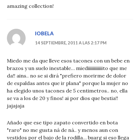
amazing collection!
IOBELA
14 SEPTIEMBRE, 2011 A LAS 2:17 PM
Miedo me da que lleve esos tacones con un bebe en
brazos y un suelo inestable… miediiiiiiiiiiiito que me
da!! ains.. no se si dirá "prefiero morirme de dolor
de espaldas antes que ir plana" porque la mujer no
ha elegido unos tacones de 5 centimetros.. no, ella
se va a los de 20 y finos! ai por dios que bestia!!
jajajaja
Añado que ese tipo zapato convertido en bota
"raro" no me gusta ná de ná.. y menos aun con
vestidos por el bajo de la rodilla… buarg si eso llega