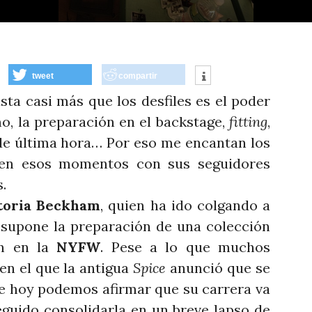
tweet
compartir
 casi más que los desfiles es el poder
mo, la preparación en el backstage,
fitting
,
 de última hora… Por eso me encantan los
en esos momentos con sus seguidores
s.
toria Beckham
, quien ha ido colgando a
 supone la preparación de una colección
ón en la
NYFW
. Pese a lo que muchos
n el que la antigua
Spice
anunció que se
 de hoy podemos afirmar que su carrera va
guido consolidarla en un breve lapso de