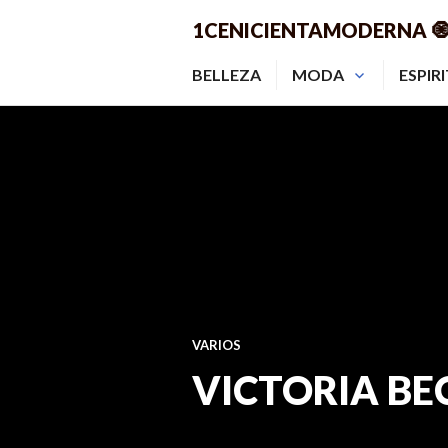
Saltar
1CENICIENTAMODERNA 
al
contenido.
BELLEZA
MODA
ESPIR
VARIOS
VICTORIA B