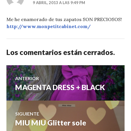
9 ABRIL, 2013 A LAS 9:49 PM
Me he enamorado de tus zapatos SON PRECIOSOS!
http://www.monpetitcabinet.com/
Los comentarios están cerrados.
Navegación
ANTERIOR
MAGENTA DRESS + BLACK
Entrada
de
anterior:
entradas
SIGUIENTE
MIU MIU Glitter sole
Entrada
siguiente: