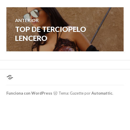
Navegación
ANTERIOR
TOP DE TERCIOPELO
Entrada
de
anterior:
LENCERO
entradas
¿Hablas
conmigo?
Funciona con WordPress
Tema: Gazette por
Automattic
.