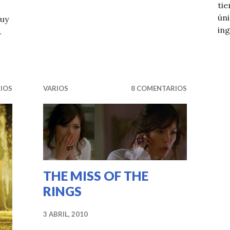
ti
ún
uy
in
…
 DIARIES: PROMO
IOS
VARIOS
8 COMENTARIOS
THE MISS OF THE
RINGS
3 ABRIL, 2010