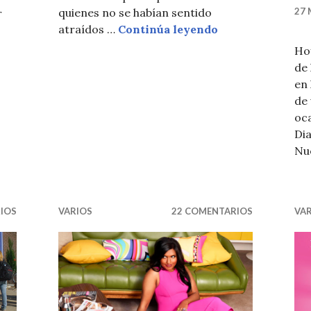
27 
quienes no se habían sentido
r
LOOKS DE SIRA
atraídos …
Continúa leyendo
Ho
de 
en 
de 
O 23
oca
Dia
Nu
IOS
VARIOS
22 COMENTARIOS
VA