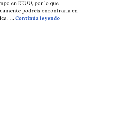
empo en EEUU, por lo que
icamente podréis encontrarla en
RECOMENDACIÓN DE LA SEMA
gles. …
Continúa leyendo