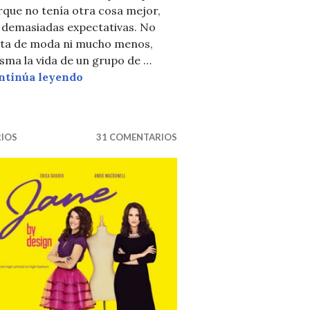
E: THE MINDY PROJECT
que no tenía otra cosa mejor,
n demasiadas expectativas. No
ata de moda ni mucho menos,
sma la vida de un grupo de …
GCB Serie
ntinúa leyendo
RIOS
31 COMENTARIOS