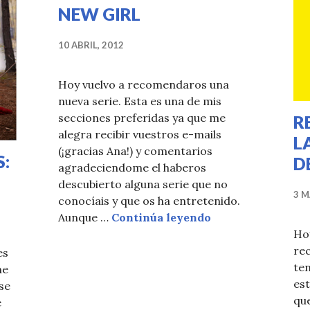
NEW GIRL
10 ABRIL, 2012
Hoy vuelvo a recomendaros una
nueva serie. Esta es una de mis
secciones preferidas ya que me
R
alegra recibir vuestros e-mails
L
(¡gracias Ana!) y comentarios
S:
D
agradeciendome el haberos
descubierto alguna serie que no
3 M
conocíais y que os ha entretenido.
NEW GIRL
Aunque …
Continúa leyendo
Ho
re
es
te
ne
est
se
qu
e