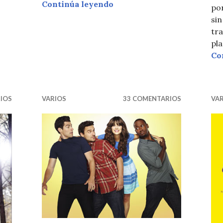
IÓN DE FASHION SERIES: THE LYING GAME
RECOMENDACIÓN DE SERI
Continúa leyendo
por
si
tr
pla
Co
IOS
VARIOS
33 COMENTARIOS
VA