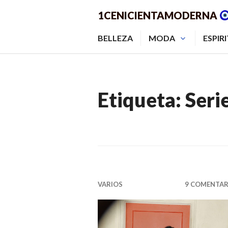
Saltar
1CENICIENTAMODERNA
al
contenido.
BELLEZA
MODA
ESPIR
Etiqueta:
Seri
VARIOS
9 COMENTAR