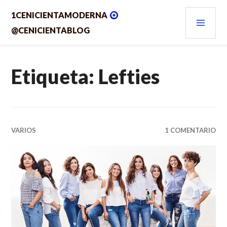
Saltar
MEN
1CENICIENTAMODERNA
al
contenido.
PRIN
@CENICIENTABLOG
Etiqueta:
Lefties
VARIOS
1 COMENTARIO