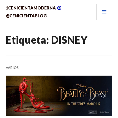
Saltar
MEN
1CENICIENTAMODERNA
al
contenido.
PRIN
@CENICIENTABLOG
Etiqueta:
DISNEY
VARIOS