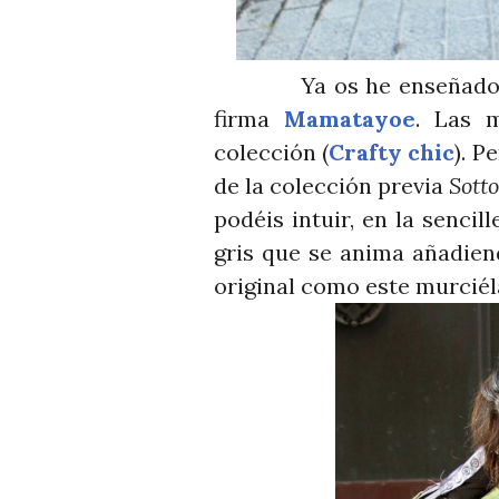
Ya os he enseñado en o
firma
Mamatayoe
. Las 
colección (
Crafty chic
). P
de la colección previa
Sotto
podéis intuir, en la senci
gris que se anima añadien
original como este murcié