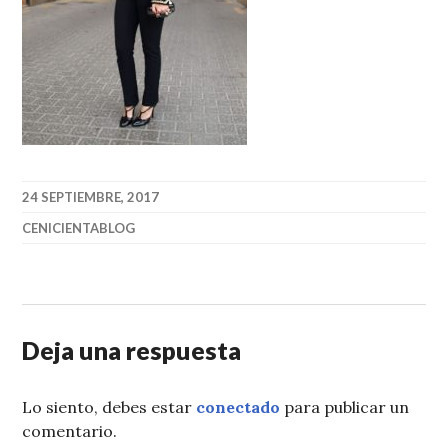
24 SEPTIEMBRE, 2017
CENICIENTABLOG
Deja una respuesta
Lo siento, debes estar
conectado
para publicar un
comentario.