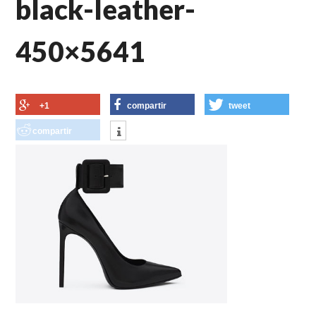
black-leather-
450×5641
+1
compartir
tweet
compartir