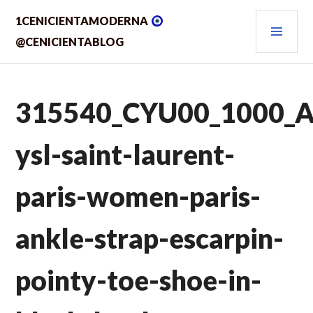
Saltar
MEN
1CENICIENTAMODERNA
al
contenido.
PRIN
@CENICIENTABLOG
315540_CYU00_1000_A
ysl-saint-laurent-
paris-women-paris-
ankle-strap-escarpin-
pointy-toe-shoe-in-