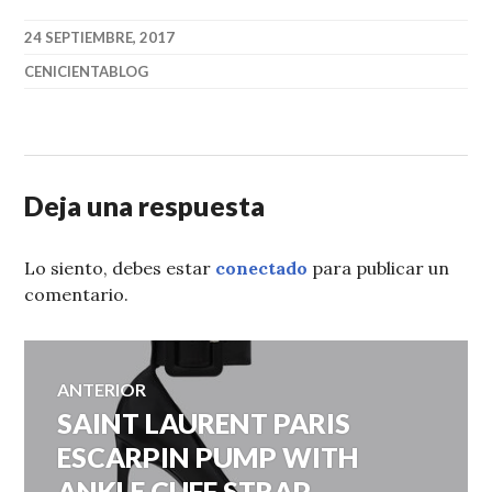
24 SEPTIEMBRE, 2017
CENICIENTABLOG
Deja una respuesta
Lo siento, debes estar
conectado
para publicar un
comentario.
Navegación
ANTERIOR
SAINT LAURENT PARIS
Entrada
de
anterior:
ESCARPIN PUMP WITH
ANKLE CUFF STRAP